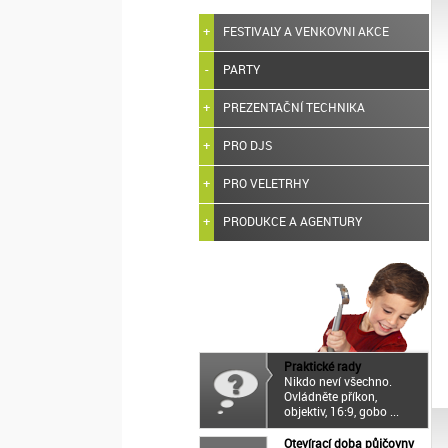
FESTIVALY A VENKOVNI AKCE
PARTY
PREZENTAČNÍ TECHNIKA
PRO DJS
PRO VELETRHY
PRODUKCE A AGENTURY
Praktické rady
Nikdo neví všechno.
Ovládněte příkon,
objektiv, 16:9, gobo ...
Otevírací doba půjčovny