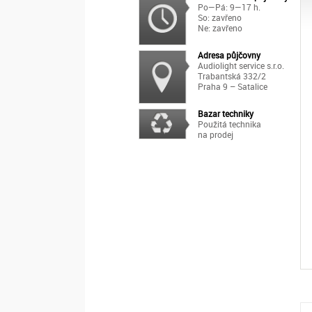
Po—Pá: 9—17 h.
So: zavřeno
Ne: zavřeno
Adresa půjčovny
Audiolight service s.r.o.
Trabantská 332/2
Praha 9 – Satalice
Bazar techniky
Použitá technika
na prodej