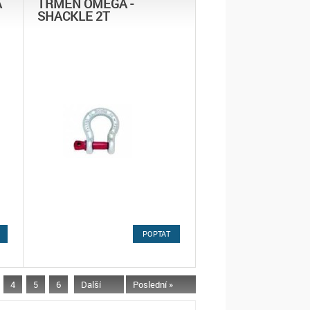
A
TŘMEN OMEGA -
SHACKLE 2T
POPTAT
4
5
6
Další
Poslední »