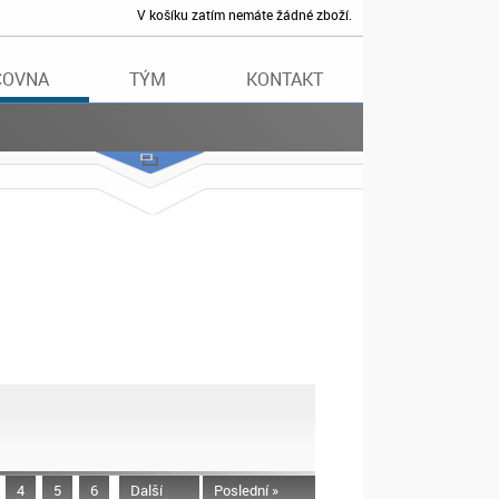
V košíku zatím nemáte žádné zboží.
ČOVNA
TÝM
KONTAKT
4
5
6
Další
Poslední »