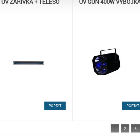
UV ZÁŘIVKA + TĚLESO
UV GUN 400W VÝBOJK
POPTAT
POPTAT
1
2
3