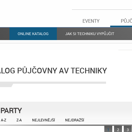
EVENTY
PŮJ
ONLINE KATALOG
JAK SI TECHNIKU VYPŮJČIT
ALOG PŮJČOVNY AV TECHNIKY
PARTY
A-Z
Z-A
NEJLEVNĚJŠÍ
NEJDRAŽŠÍ
1
2
3