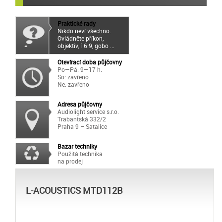
Praktické rady
Nikdo neví všechno.
Ovládněte příkon,
objektiv, 16:9, gobo ...
Otevírací doba půjčovny
Po—Pá: 9—17 h.
So: zavřeno
Ne: zavřeno
Adresa půjčovny
Audiolight service s.r.o.
Trabantská 332/2
Praha 9 – Satalice
Bazar techniky
Použitá technika
na prodej
L-ACOUSTICS MTD112B