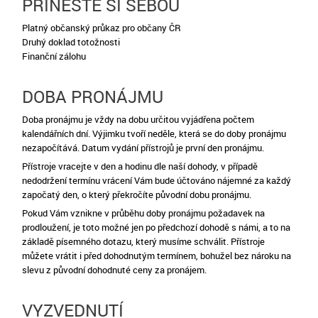
PŘINESTE SI SEBOU
Platný občanský průkaz pro občany ČR
Druhý doklad totožnosti
Finanční zálohu
DOBA PRONÁJMU
Doba pronájmu je vždy na dobu určitou vyjádřena počtem
kalendářních dní. Výjimku tvoří neděle, která se do doby pronájmu
nezapočítává. Datum vydání přístrojů je první den pronájmu.
Přístroje vracejte v den a hodinu dle naší dohody, v případě
nedodržení termínu vrácení Vám bude účtováno nájemné za každý
započatý den, o který překročíte původní dobu pronájmu.
Pokud Vám vznikne v průběhu doby pronájmu požadavek na
prodloužení, je toto možné jen po předchozí dohodě s námi, a to na
základě písemného dotazu, který musíme schválit. Přístroje
můžete vrátit i před dohodnutým termínem, bohužel bez nároku na
slevu z původní dohodnuté ceny za pronájem.
VYZVEDNUTÍ