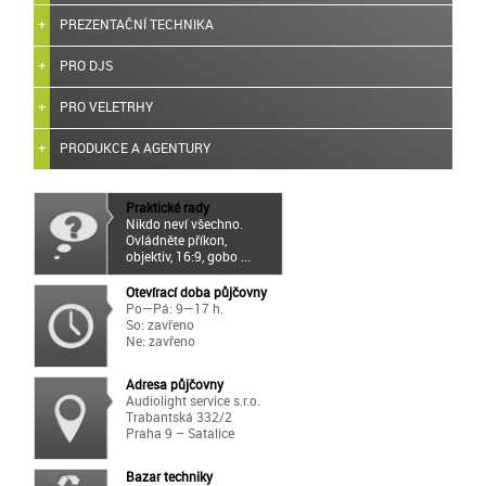
PREZENTAČNÍ TECHNIKA
PRO DJS
PRO VELETRHY
PRODUKCE A AGENTURY
Praktické rady
Nikdo neví všechno.
Ovládněte příkon,
objektiv, 16:9, gobo ...
Otevírací doba půjčovny
Po—Pá: 9—17 h.
So: zavřeno
Ne: zavřeno
Adresa půjčovny
Audiolight service s.r.o.
Trabantská 332/2
Praha 9 – Satalice
Bazar techniky