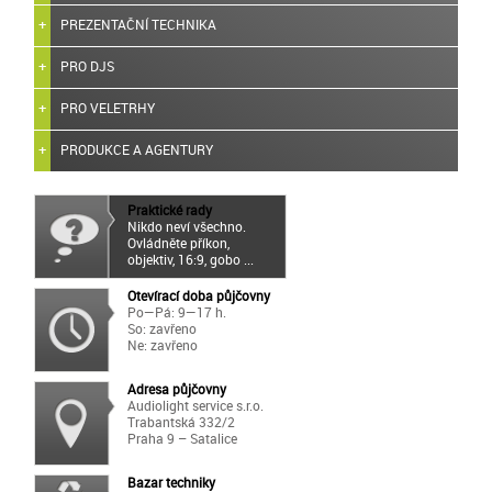
PREZENTAČNÍ TECHNIKA
PRO DJS
PRO VELETRHY
PRODUKCE A AGENTURY
Praktické rady
Nikdo neví všechno.
Ovládněte příkon,
objektiv, 16:9, gobo ...
Otevírací doba půjčovny
Po—Pá: 9—17 h.
So: zavřeno
Ne: zavřeno
Adresa půjčovny
Audiolight service s.r.o.
Trabantská 332/2
Praha 9 – Satalice
Bazar techniky