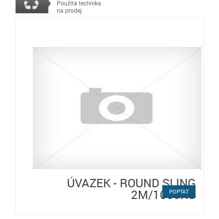
Použitá technika
na prodej
ÚVAZEK - ROUND SLING
2M/1000KG
POPTAT