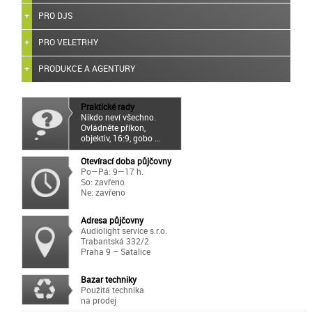
PRO DJS
PRO VELETRHY
PRODUKCE A AGENTURY
Praktické rady
Nikdo neví všechno.
Ovládněte příkon,
objektiv, 16:9, gobo ...
Otevírací doba půjčovny
Po—Pá: 9—17 h.
So: zavřeno
Ne: zavřeno
Adresa půjčovny
Audiolight service s.r.o.
Trabantská 332/2
Praha 9 – Satalice
Bazar techniky
Použitá technika
na prodej