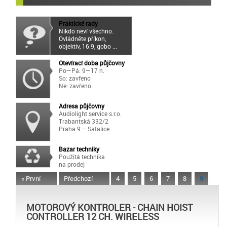
Praktické rady
Nikdo neví všechno.
Ovládněte příkon,
objektiv, 16:9, gobo ...
Otevírací doba půjčovny
Po—Pá: 9—17 h.
So: zavřeno
Ne: zavřeno
Adresa půjčovny
Audiolight service s.r.o.
Trabantská 332/2
Praha 9 – Satalice
Bazar techniky
Použitá technika
na prodej
« První
Předchozí
4
5
6
7
8
9
MOTOROVÝ KONTROLER - CHAIN HOIST
CONTROLLER 12 CH. WIRELESS