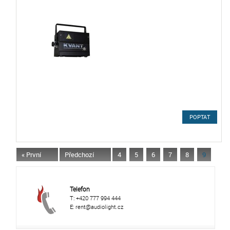
POPTAT
« První
Předchozí
4
5
6
7
8
9
Telefon
T: +420 777 994 444
E: rent@audiolight.cz