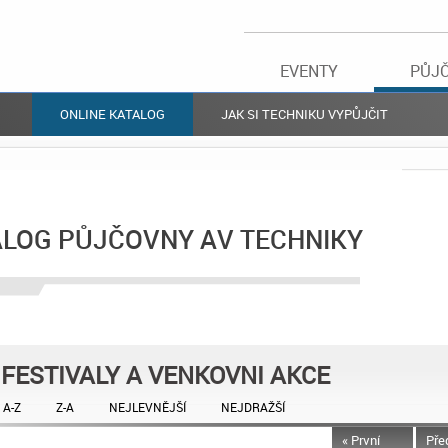
EVENTY
PŮJ
ONLINE KATALOG
JAK SI TECHNIKU VYPŮJČIT
ALOG PŮJČOVNY AV TECHNIKY
FESTIVALY A VENKOVNI AKCE
A-Z
Z-A
NEJLEVNĚJŠÍ
NEJDRAŽŠÍ
« První
Pře