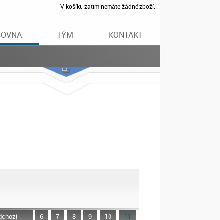
V košíku zatím nemáte žádné zboží.
ČOVNA
TÝM
KONTAKT
dchozí
6
7
8
9
10
11