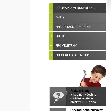
FESTIVALY A VENKOVNI AKCE
PARTY
PREZENTAČNÍ TECHNIKA
PRO DJS
PRO VELETRHY
PRODUKCE A AGENTURY
Praktické rady
Nikdo neví všechno.
Ovládněte příkon,
objektiv, 16:9, gobo ...
Otevírací doba půjčovny