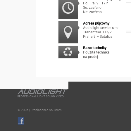
Po—Pá: 9—17 h.
So: zavřeno
Ne: zavřeno
Adresa půjčovny
Audiolight service s.r.o.
Trabantská 332/2
Praha 9 – Satalice
Bazar techniky
Použitá technika
na prodej
© 2026 | Prohlášení o soukromí