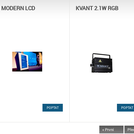
MODERN LCD
KVANT 2.1W RGB
POPTAT
POPTAT
« První
Pře