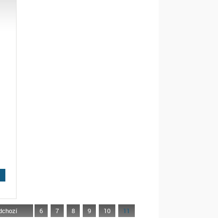
dchozí
6
7
8
9
10
11