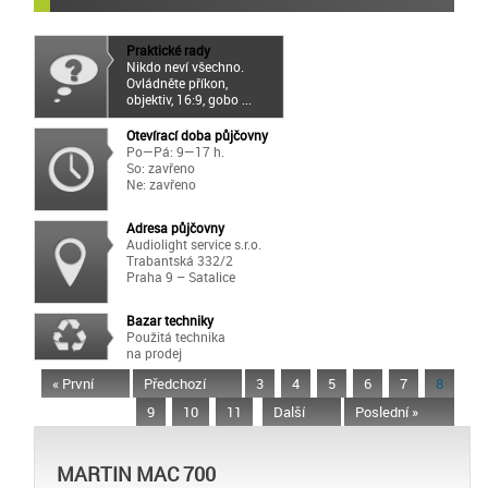
Praktické rady
Nikdo neví všechno.
Ovládněte příkon,
objektiv, 16:9, gobo ...
Otevírací doba půjčovny
Po—Pá: 9—17 h.
So: zavřeno
Ne: zavřeno
Adresa půjčovny
Audiolight service s.r.o.
Trabantská 332/2
Praha 9 – Satalice
Bazar techniky
Použitá technika
na prodej
« První
Předchozí
3
4
5
6
7
8
9
10
11
Další
Poslední »
MARTIN MAC 700