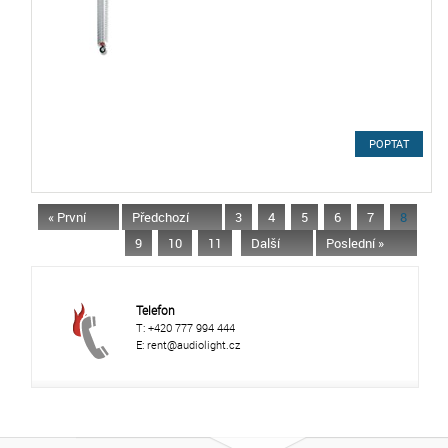
POPTAT
« První
Předchozí
3
4
5
6
7
8
9
10
11
Další
Poslední »
Telefon
T: +420 777 994 444
E: rent@audiolight.cz