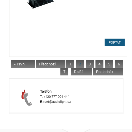
POPTAT
« První
Předchozí
1
2
3
4
5
6
7
Další
Poslední »
Telefon
T: +420 777 994 444
E: rent@audiolight.cz