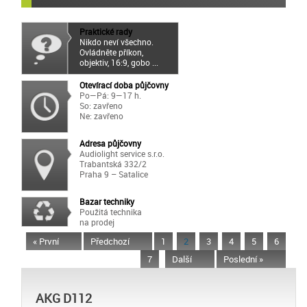
Praktické rady
Nikdo neví všechno.
Ovládněte příkon,
objektiv, 16:9, gobo ...
Otevírací doba půjčovny
Po—Pá: 9—17 h.
So: zavřeno
Ne: zavřeno
Adresa půjčovny
Audiolight service s.r.o.
Trabantská 332/2
Praha 9 – Satalice
Bazar techniky
Použitá technika
na prodej
« První
Předchozí
1
2
3
4
5
6
7
Další
Poslední »
AKG D112