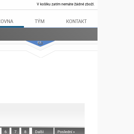
V košíku zatím nemáte žádné zboží.
ČOVNA
TÝM
KONTAKT
6
7
8
Další
Poslední »