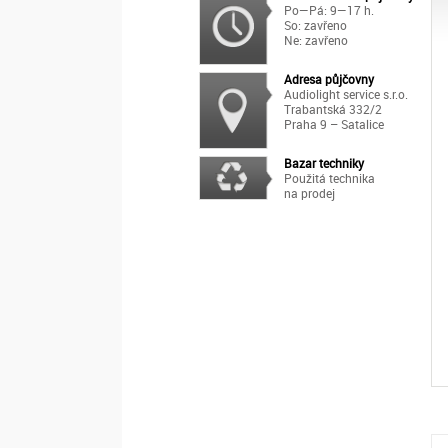
Po—Pá: 9—17 h.
So: zavřeno
Ne: zavřeno
Adresa půjčovny
Audiolight service s.r.o.
Trabantská 332/2
Praha 9 – Satalice
Bazar techniky
Použitá technika
na prodej