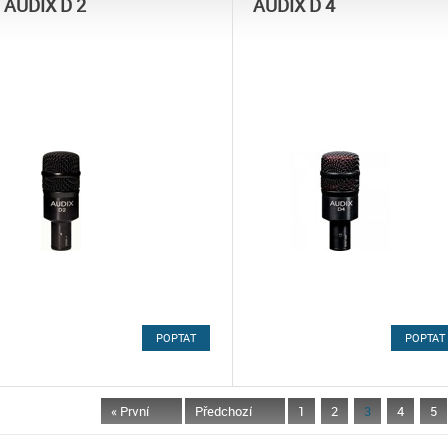
AUDIX D 2
AUDIX D 4
POPTAT
POPTAT
« První
Předchozí
1
2
3
4
5