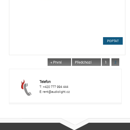
POPTAT
« První
Předchozí
1
2
Telefon
T: +420 777 994 444
E: rent@audiolight.cz