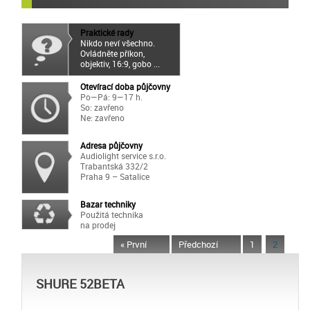
Praktické rady
Nikdo neví všechno.
Ovládněte příkon,
objektiv, 16:9, gobo ...
Otevírací doba půjčovny
Po—Pá: 9—17 h.
So: zavřeno
Ne: zavřeno
Adresa půjčovny
Audiolight service s.r.o.
Trabantská 332/2
Praha 9 – Satalice
Bazar techniky
Použitá technika
na prodej
« První
Předchozí
1
2
SHURE 52BETA