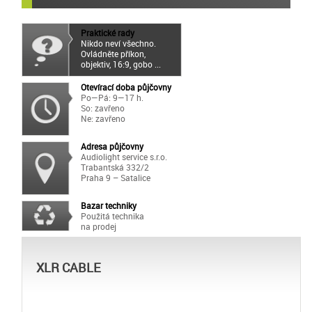
Praktické rady
Nikdo neví všechno.
Ovládněte příkon,
objektiv, 16:9, gobo ...
Otevírací doba půjčovny
Po—Pá: 9—17 h.
So: zavřeno
Ne: zavřeno
Adresa půjčovny
Audiolight service s.r.o.
Trabantská 332/2
Praha 9 – Satalice
Bazar techniky
Použitá technika
na prodej
XLR CABLE