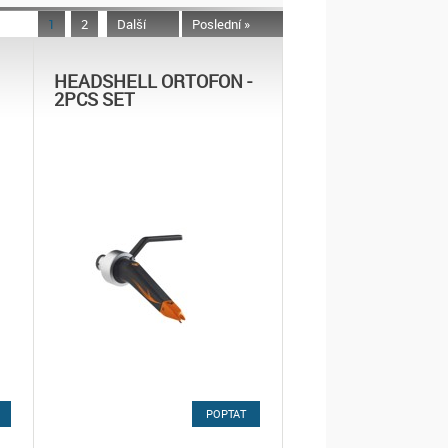
1
2
Další
Poslední »
HEADSHELL ORTOFON -
2PCS SET
POPTAT