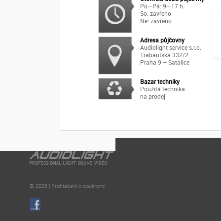
Po—Pá: 9—17 h.
So: zavřeno
Ne: zavřeno
Adresa půjčovny
Audiolight service s.r.o.
Trabantská 332/2
Praha 9 – Satalice
Bazar techniky
Použitá technika
na prodej
© 2026 | Prohlášení o soukromí