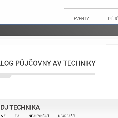
EVENTY
PŮJ
ALOG PŮJČOVNY AV TECHNIKY
DJ TECHNIKA
A-Z
Z-A
NEJLEVNĚJŠÍ
NEJDRAŽŠÍ