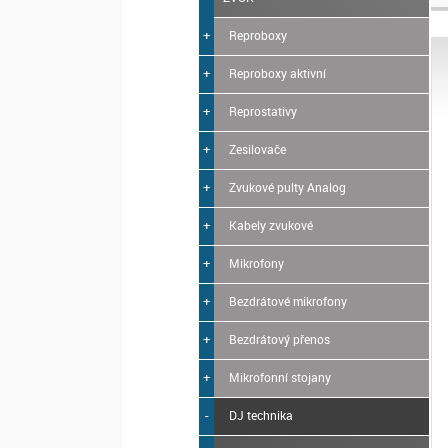
Reproboxy
Reproboxy aktivní
Reprostativy
Zesilovače
Zvukové pulty Analog
Kabely zvukové
Mikrofony
Bezdrátové mikrofony
Bezdrátový přenos
Mikrofonní stojany
DJ technika