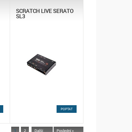
SCRATCH LIVE SERATO
SL3
POPTAT
1
2
Další
Poslední »