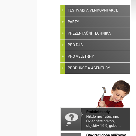
FESTIVALY A VENKOVNI AKCE
PARTY
PREZENTAČNÍ TECHNIKA
PRO DJS
PRO VELETRHY
PRODUKCE A AGENTURY
Praktické rady
Nikdo neví všechno.
Ovládněte příkon,
objektiv, 16:9, gobo ...
Otevírací doba půjčovny