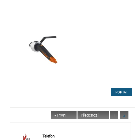
POPTAT
« První
Předchozí
1
2
Telefon