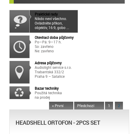
Praktické rady
Nikdo neví všechno.
Ovládněte příkon,
objektiv, 16:9, gobo ...
Otevírací doba půjčovny
Po—Pá: 9—17 h.
So: zavřeno
Ne: zavřeno
Adresa půjčovny
Audiolight service s.r.o.
Trabantská 332/2
Praha 9 – Satalice
Bazar techniky
Použitá technika
na prodej
« První
Předchozí
1
2
HEADSHELL ORTOFON - 2PCS SET