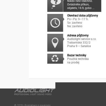
Nikdo neví všechno.
Ovládněte příkon,
objektiv, 16:9, gobo ...
Otevírací doba půjčovny
Po—Pá: 9—17 h.
So: zavřeno
Ne: zavřeno
Adresa půjčovny
Audiolight service s.r.o.
Trabantská 332/2
Praha 9 – Satalice
Bazar techniky
Použitá technika
na prodej
© 2026 | Prohlášení o soukromí