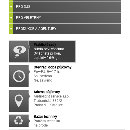
PRO DJS
PRO VELETRHY
PRODUKCE A AGENTURY
Praktické rady
Nikdo neví všechno.
Ovládněte příkon,
objektiv, 16:9, gobo ...
Otevírací doba půjčovny
Po—Pá: 9—17 h.
So: zavřeno
Ne: zavřeno
Adresa půjčovny
Audiolight service s.r.o.
Trabantská 332/2
Praha 9 – Satalice
Bazar techniky
Použitá technika
na prodej