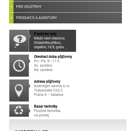
PRO VELETRHY
PRODUKCE A AGENTURY
Praktické rady
Nikdo neví všechno.
Ovládněte příkon,
objektiv, 16:9, gobo ...
Otevírací doba půjčovny
Po—Pá: 9—17 h.
So: zavřeno
Ne: zavřeno
Adresa půjčovny
Audiolight service s.r.o.
Trabantská 332/2
Praha 9 – Satalice
Bazar techniky
Použitá technika
na prodej