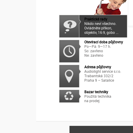
Praktické rady
Nikdo neví všechno.
Ovládněte příkon,
objektiv, 16:9, gobo ...
Otevírací doba půjčovny
Po—Pá: 9—17 h.
So: zavřeno
Ne: zavřeno
Adresa půjčovny
Audiolight service s.r.o.
Trabantská 332/2
Praha 9 – Satalice
Bazar techniky
Použitá technika
na prodej