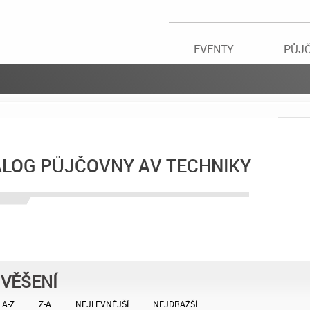
EVENTY
PŮJ
ALOG PŮJČOVNY AV TECHNIKY
VĚŠENÍ
A-Z
Z-A
NEJLEVNĚJŠÍ
NEJDRAŽŠÍ