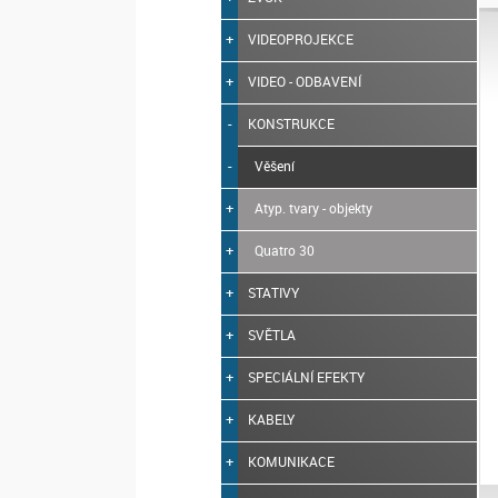
VIDEOPROJEKCE
VIDEO - ODBAVENÍ
KONSTRUKCE
Věšení
Atyp. tvary - objekty
Quatro 30
STATIVY
SVĚTLA
SPECIÁLNÍ EFEKTY
KABELY
KOMUNIKACE