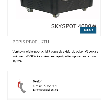
SKYSPOT 4000W
POPTAT
POPIS PRODUKTU
Venkovní efekt-poutač, bílý paprsek svítící do oblak. Výbojka s
výkonem 4000 W ke svému napájení potřebuje samostatnou
1f/32A.
Telefon
T: +420 777 994 444
E: rent@audiolight.cz