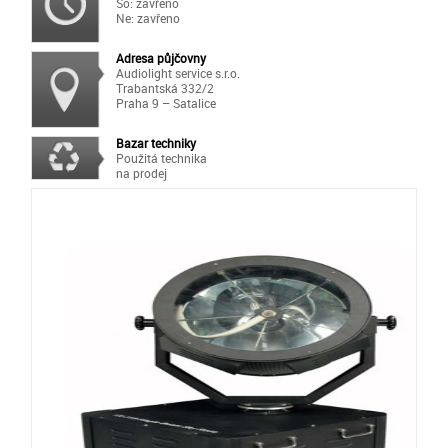
So: zavřeno
Ne: zavřeno
Adresa půjčovny
Audiolight service s.r.o.
Trabantská 332/2
Praha 9 – Satalice
Bazar techniky
Použitá technika
na prodej