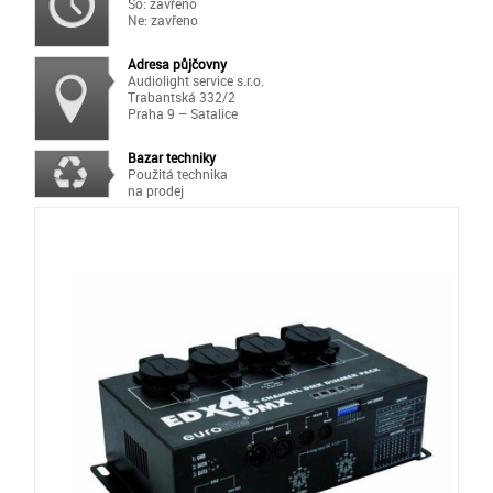
So: zavřeno
Ne: zavřeno
Adresa půjčovny
Audiolight service s.r.o.
Trabantská 332/2
Praha 9 – Satalice
Bazar techniky
Použitá technika
na prodej