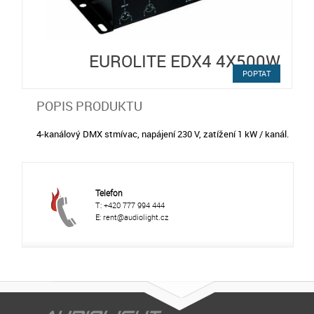
EUROLITE EDX4 4X500W
POPTAT
POPIS PRODUKTU
4-kanálový DMX stmívac, napájení 230 V, zatížení 1 kW / kanál.
Telefon
T: +420 777 994 444
E: rent@audiolight.cz