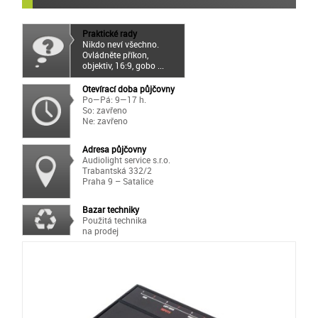
Praktické rady
Nikdo neví všechno.
Ovládněte příkon,
objektiv, 16:9, gobo ...
Otevírací doba půjčovny
Po—Pá: 9—17 h.
So: zavřeno
Ne: zavřeno
Adresa půjčovny
Audiolight service s.r.o.
Trabantská 332/2
Praha 9 – Satalice
Bazar techniky
Použitá technika
na prodej