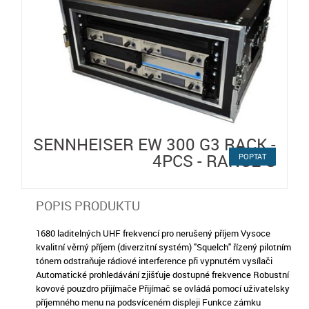
SENNHEISER EW 300 G3 RACK -
4PCS - RANGE G
POPTAT
POPIS PRODUKTU
1680 laditelných UHF frekvencí pro nerušený příjem Vysoce
kvalitní věrný příjem (diverzitní systém) "Squelch" řízený pilotním
tónem odstraňuje rádiové interference při vypnutém vysílači
Automatické prohledávání zjišťuje dostupné frekvence Robustní
kovové pouzdro přijímače Přijímač se ovládá pomocí uživatelsky
příjemného menu na podsvíceném displeji Funkce zámku