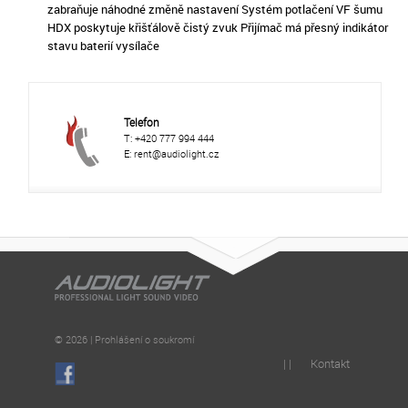
zabraňuje náhodné změně nastavení Systém potlačení VF šumu
HDX poskytuje křišťálově čistý zvuk Přijímač má přesný indikátor
stavu baterií vysílače
Telefon
T: +420 777 994 444
E: rent@audiolight.cz
© 2026 | Prohlášení o soukromí
| |
Kontakt