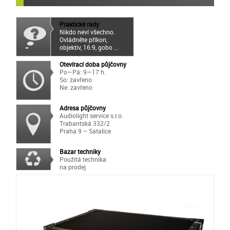
Praktické rady
Nikdo neví všechno.
Ovládněte příkon,
objektiv, 16:9, gobo ...
Otevírací doba půjčovny
Po—Pá: 9—17 h.
So: zavřeno
Ne: zavřeno
Adresa půjčovny
Audiolight service s.r.o.
Trabantská 332/2
Praha 9 – Satalice
Bazar techniky
Použitá technika
na prodej