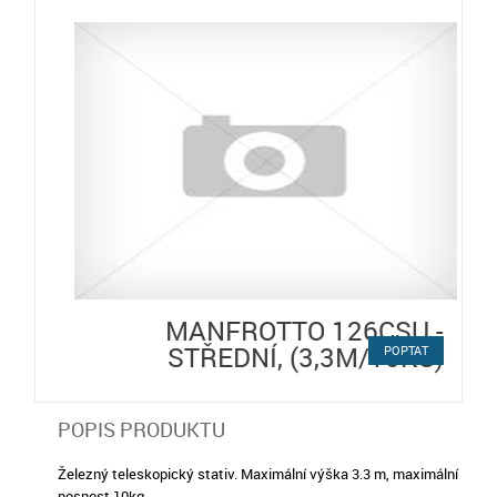
MANFROTTO 126CSU -
STŘEDNÍ, (3,3M/10KG)
POPTAT
POPIS PRODUKTU
Železný teleskopický stativ. Maximální výška 3.3 m, maximální
nosnost 10kg.