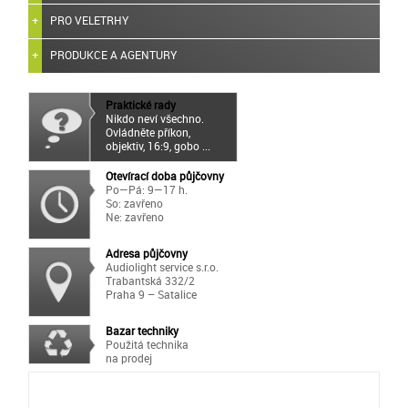
PRO VELETRHY
PRODUKCE A AGENTURY
Praktické rady
Nikdo neví všechno.
Ovládněte příkon,
objektiv, 16:9, gobo ...
Otevírací doba půjčovny
Po—Pá: 9—17 h.
So: zavřeno
Ne: zavřeno
Adresa půjčovny
Audiolight service s.r.o.
Trabantská 332/2
Praha 9 – Satalice
Bazar techniky
Použitá technika
na prodej