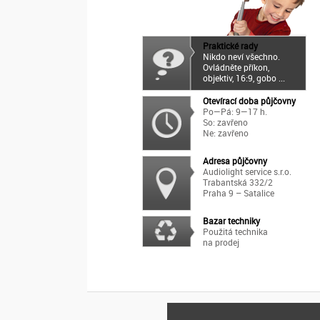
Praktické rady
Nikdo neví všechno.
Ovládněte příkon,
objektiv, 16:9, gobo ...
Otevírací doba půjčovny
Po—Pá: 9—17 h.
So: zavřeno
Ne: zavřeno
Adresa půjčovny
Audiolight service s.r.o.
Trabantská 332/2
Praha 9 – Satalice
Bazar techniky
Použitá technika
na prodej