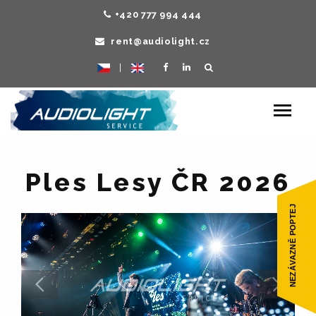
+420 777 994 444
rent@audiolight.cz
|
Toggle
navigat
Ples Lesy ČR 2026