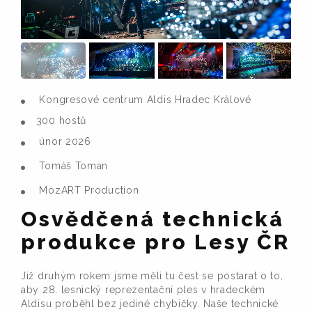
Kongresové centrum Aldis Hradec Králové
300 hostů
únor 2026
Tomáš Toman
MozART Production
Osvědčená technická
produkce pro Lesy ČR
Již druhým rokem jsme měli tu čest se postarat o to,
aby 28. lesnický reprezentační ples v hradeckém
Aldisu proběhl bez jediné chybičky. Naše technické