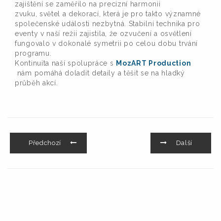
zajištění se zaměřilo na precizní harmonii
zvuku, světel a dekorací, která je pro takto významné
společenské události nezbytná. Stabilní technika pro
eventy v naší režii zajistila, že ozvučení a osvětlení
fungovalo v dokonalé symetrii po celou dobu trvání
programu.
Kontinuita naší spolupráce s
MozART Production
nám pomáhá doladit detaily a těšit se na hladký
průběh akcí.
Předchozí
Další