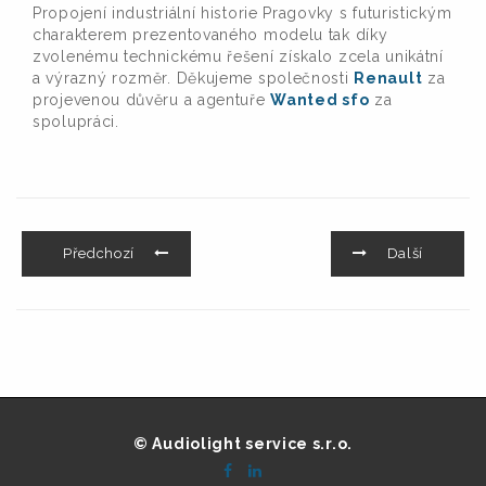
Propojení industriální historie Pragovky s futuristickým
charakterem prezentovaného modelu tak díky
zvolenému technickému řešení získalo zcela unikátní
a výrazný rozměr. Děkujeme společnosti
Renault
za
projevenou důvěru a agentuře
Wanted sfo
za
spolupráci.
Předchozí
Další
© Audiolight service s.r.o.