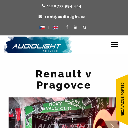
+420 777 994 444
rent@audiolight.cz
|
Toggle
navigat
Renault v
Pragovce