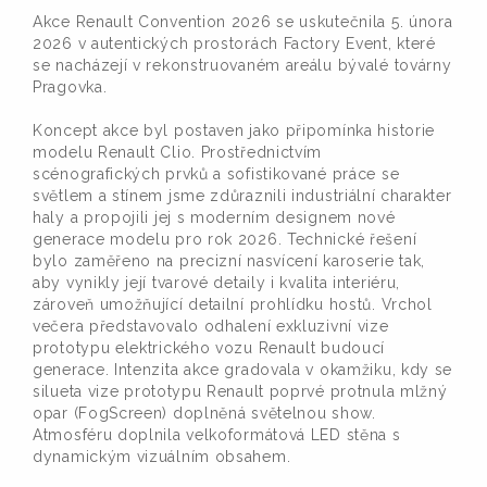
Akce Renault Convention 2026 se uskutečnila 5. února
2026 v autentických prostorách Factory Event, které
se nacházejí v rekonstruovaném areálu bývalé továrny
Pragovka.
Koncept akce byl postaven jako připomínka historie
modelu Renault Clio. Prostřednictvím
scénografických prvků a sofistikované práce se
světlem a stínem jsme zdůraznili industriální charakter
haly a propojili jej s moderním designem nové
generace modelu pro rok 2026. Technické řešení
bylo zaměřeno na precizní nasvícení karoserie tak,
aby vynikly její tvarové detaily i kvalita interiéru,
zároveň umožňující detailní prohlídku hostů. Vrchol
večera představovalo odhalení exkluzivní vize
prototypu elektrického vozu Renault budoucí
generace. Intenzita akce gradovala v okamžiku, kdy se
silueta vize prototypu Renault poprvé protnula mlžný
opar (FogScreen) doplněná světelnou show.
Atmosféru doplnila velkoformátová LED stěna s
dynamickým vizuálním obsahem.