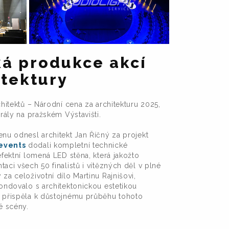
ká produkce akcí
itektury
chitektů – Národní cena za architekturu 2025,
irály na pražském Výstavišti.
enu odnesl architekt Jan Říčný za projekt
events
dodali kompletní technické
efektní lomená LED stěna, která jakožto
aci všech 50 finalistů i vítězných děl v plné
za celoživotní dílo Martinu Rajnišovi,
pondovalo s architektonickou estetikou
k přispěla k důstojnému průběhu tohoto
é scény.