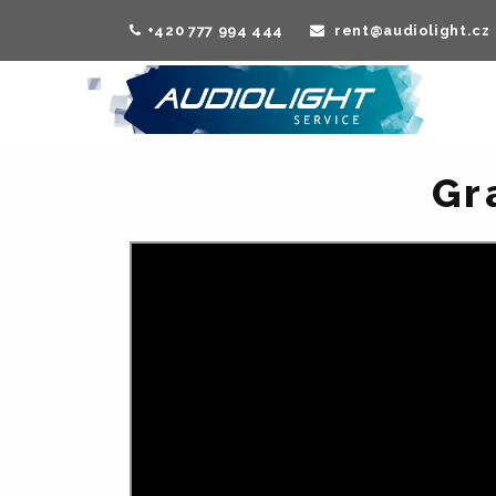
+420 777 994 444
rent@audiolight.cz
Gr