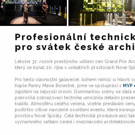
Profesionální technic
pro svátek české arch
Letošní 32. ročník prestižního udílení cen Grand Prix Ar
který se konal 20. října v unikátních prostorách Nové Sp
Pro tento slavnostní galavečer, během něhož si hlavní c
Kaple Panny Marie Bolestné, jsme ve spolupráci s
MVP 
zajištění na nejvyšší úrovni. Dominantou scény se stala 
pokročilá zobrazovací technika umožnila detailní prezent
kvalitě. Atmosféru celého večera, včetně předávání ceny 
podtrhlo citlivě navržené osvětlení eventu, které kores
prostoru Nové Spirály. Celá technická produkce akcí ta
významného setkání české i mezinárodní architektonick