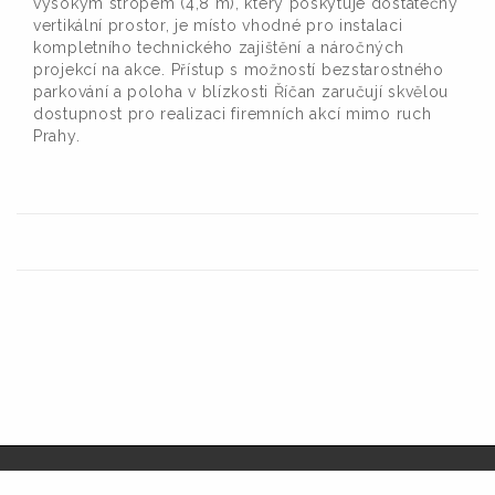
vysokým stropem (4,8 m), který poskytuje dostatečný
vertikální prostor, je místo vhodné pro instalaci
kompletního technického zajištění a náročných
projekcí na akce. Přístup s možností bezstarostného
parkování a poloha v blízkosti Říčan zaručují skvělou
dostupnost pro realizaci firemních akcí mimo ruch
Prahy.
© Audiolight service s.r.o.