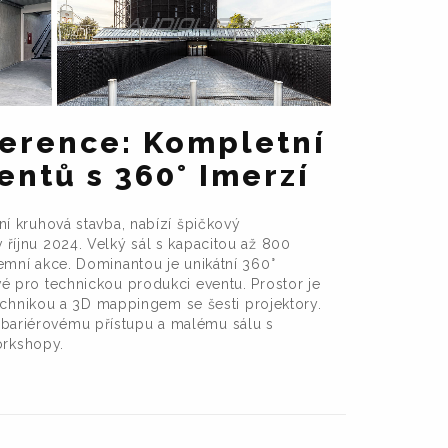
ference: Kompletní
entů s 360° Imerzí
tní kruhová stavba, nabízí špičkový
v říjnu 2024. Velký sál s kapacitou až 800
iremní akce. Dominantou je unikátní 360°
ové pro technickou produkci eventu. Prostor je
chnikou a 3D mappingem se šesti projektory.
ezbariérovému přístupu a malému sálu s
orkshopy.