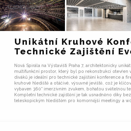
Unikátní Kruhové Kon
Technické Zajištění Ev
Nová Spirála na Výstavišti Praha 7, architektonicky uniká
multifunkční prostor, který byl po rekonstrukci otevřen 
diváků je ideální pro technické zajištění konference a f
kruhové hlediště a otáčivé, výsuvné jeviště, což je klíč
vybaven 360° imerzivním zvukem, bohatou světelnou te
Kompletní technické zajištění je tak usnadněno díky b
teleskopickým hledištěm pro komornější meetingy a w