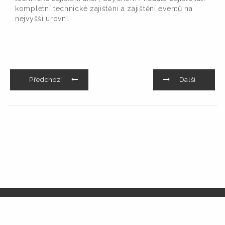
kompletní technické zajištění a zajištění eventů na
nejvyšší úrovni.
Předchozí
Další
© Audiolight service s.r.o.