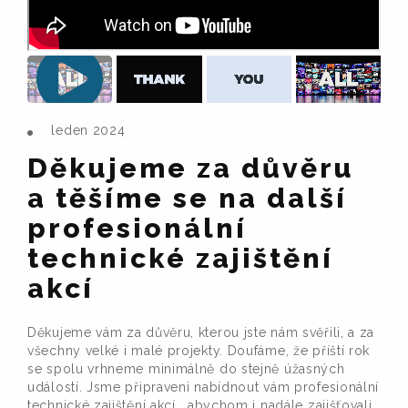
leden 2024
Děkujeme za důvěru
a těšíme se na další
profesionální
technické zajištění
akcí
Děkujeme vám za důvěru, kterou jste nám svěřili, a za
všechny velké i malé projekty. Doufáme, že příští rok
se spolu vrhneme minimálně do stejně úžasných
událostí. Jsme připraveni nabídnout vám profesionální
technické zajištění akcí , abychom i nadále zajišťovali