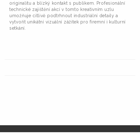
originalitu a blízký kontakt s publikem. Profesionální
technické zajištění akcí v tomto kreativním uzlu
umožňuje citlivě podtrhnout industriální detaily a
vytvořit unikátní vizuální zážitek pro firemní i kulturní
setkání.
© Audiolight service s.r.o.