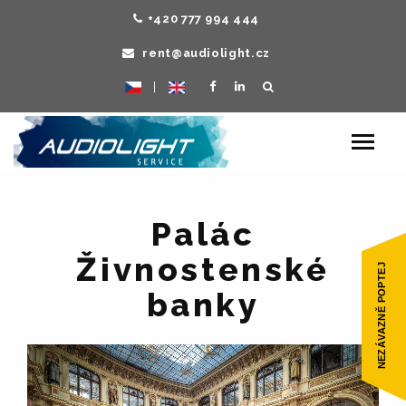
+420 777 994 444
rent@audiolight.cz
|
Toggle
navigat
Palác
Živnostenské
banky