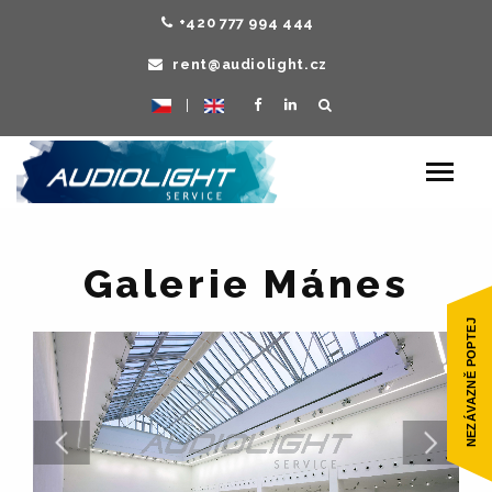
+420 777 994 444
rent@audiolight.cz
|
Toggle
navigat
Galerie Mánes