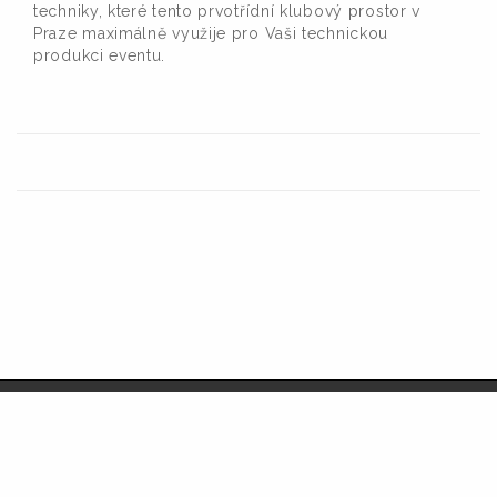
techniky, které tento prvotřídní klubový prostor v
Praze maximálně využije pro Vaši technickou
produkci eventu.
© Audiolight service s.r.o.