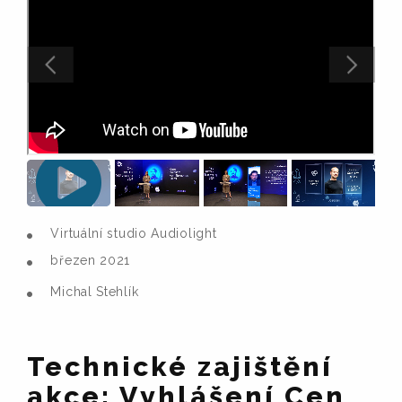
Virtuální studio Audiolight
březen 2021
Michal Stehlík
Technické zajištění
akce: Vyhlášení Cen