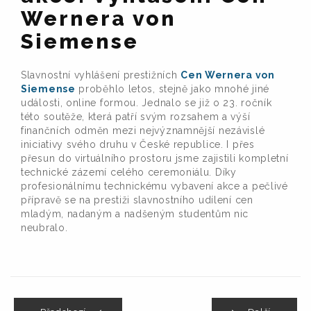
Wernera von
Siemense
Slavnostní vyhlášení prestižních
Cen Wernera von
Siemense
proběhlo letos, stejně jako mnohé jiné
události, online formou. Jednalo se již o 23. ročník
této soutěže, která patří svým rozsahem a výší
finančních odměn mezi nejvýznamnější nezávislé
iniciativy svého druhu v České republice. I přes
přesun do virtuálního prostoru jsme zajistili kompletní
technické zázemí celého ceremoniálu. Díky
profesionálnímu technickému vybavení akce a pečlivé
přípravě se na prestiži slavnostního udílení cen
mladým, nadaným a nadšeným studentům nic
neubralo.