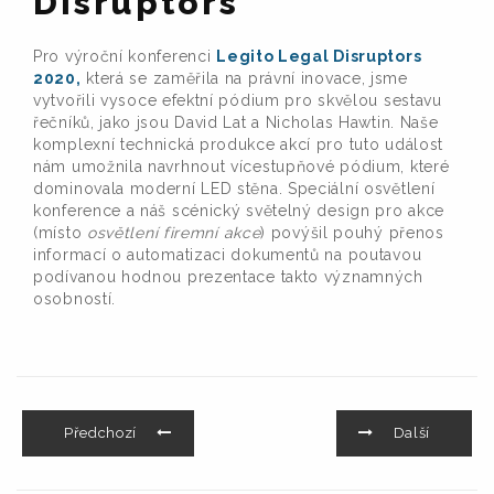
Disruptors
Pro výroční konferenci
Legito Legal Disruptors
2020,
která se zaměřila na právní inovace, jsme
vytvořili vysoce efektní pódium pro skvělou sestavu
řečníků, jako jsou David Lat a Nicholas Hawtin. Naše
komplexní technická produkce akcí pro tuto událost
nám umožnila navrhnout vícestupňové pódium, které
dominovala moderní LED stěna. Speciální osvětlení
konference a náš scénický světelný design pro akce
(místo
osvětlení firemní akce
) povýšil pouhý přenos
informací o automatizaci dokumentů na poutavou
podívanou hodnou prezentace takto významných
osobností.
Předchozí
Další