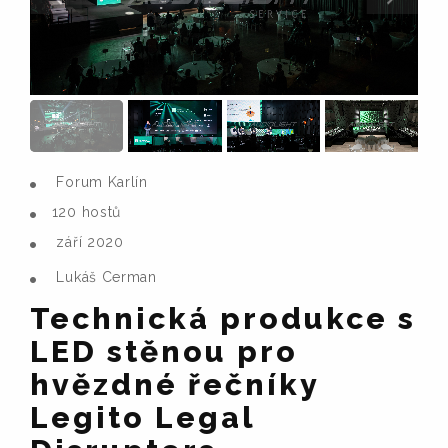
Forum Karlín
120 hostů
září 2020
Lukáš Cerman
Technická produkce s
LED stěnou pro
hvězdné řečníky
Legito Legal