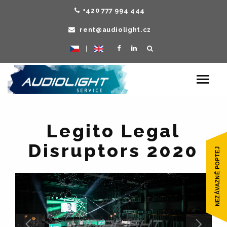
+420 777 994 444
rent@audiolight.cz
|
Toggle
navigat
Legito Legal
Disruptors 2020