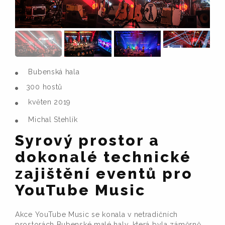
Bubenská hala
300 hostů
květen 2019
Michal Stehlík
Syrový prostor a
dokonalé technické
zajištění eventů pro
YouTube Music
Akce YouTube Music se konala v netradičních
prostorách Bubenské malé haly, která byla záměrně