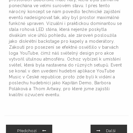
ponechána ve velmi surovém stavu. I přes tento
náročný koncept se nám povedlo technické zajištění
eventů nadesignovat tak, aby byl prostor maximálně
funkčně upraven. Vizuální i praktickou dominantou se
stala rohová LED stěna, která nejenže poskytla
divákům více úhlů pohledu, ale zároveň posloužila
jako diskrétní backstage pro kapely a moderátory.
Zákoutí pro posezení se efektně osvětlilo v barvách
loga YouTube, čímž náš světelný design pro akce
vytvořil útulnou atmosféru. Ochoz vybízel k umístění
světel, která byla nastavena do různých setupů. Event
se konal v den uvedení hudební aplikace YouTube
Music v České republice, proto zde byli k vidění a
poslechu hudebníci jako Kapitán Demo, Barbora
Poláková a Thom Artway, pro které jsme zajistili
kvalitní ozvučení eventu.
Předchozí
Další