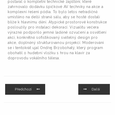
postaral o kompletní technické zajištění, které
zahrnovalo dodávku špičkové AV techniky na akce a
komplexní řešení pódia. To bylo letos netradičně
umístěno na delší straně sálu, aby se hosté dostali
blíže k hlavnímu dění. Atypické prostorové konstrukce
posloužily pro instalaci dekorací. Vizualitu večera
výrazně podpořilo jemně laděné ozvučení a osvětlení
akcí, konkrétně sofistikovaný světelný design pro
akce, doplněný strukturovanou projekcí. Moderování
se i tentokrát ujal Ondřej Brzobohatý, který program
obohatil o hudební vložku s hrou na klavír za
doprovodu vokálního tělesa.
Předchozí
Další