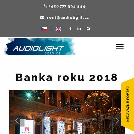
+420 777 994 444
rent@audiolight.cz
|
Toggle
navigat
Banka roku 2018