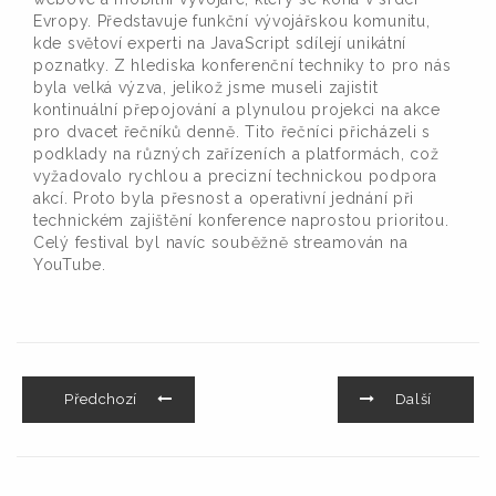
Evropy. Představuje funkční vývojářskou komunitu,
kde světoví experti na JavaScript sdílejí unikátní
poznatky. Z hlediska konferenční techniky to pro nás
byla velká výzva, jelikož jsme museli zajistit
kontinuální přepojování a plynulou projekci na akce
pro dvacet řečníků denně. Tito řečníci přicházeli s
podklady na různých zařízeních a platformách, což
vyžadovalo rychlou a precizní technickou podpora
akcí. Proto byla přesnost a operativní jednání při
technickém zajištění konference naprostou prioritou.
Celý festival byl navíc souběžně streamován na
YouTube.
Předchozí
Další