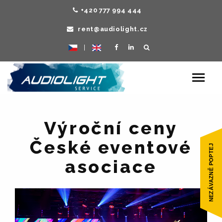
+420 777 994 444
rent@audiolight.cz
|
Toggle
navigat
Výroční ceny
České eventové
asociace