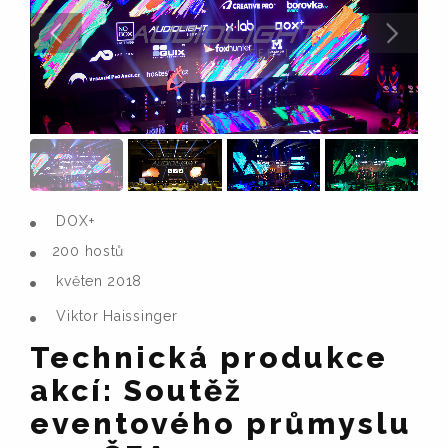
DOX+
200 hostů
květen 2018
Viktor Haissinger
Technická produkce
akcí: Soutěž
eventového průmyslu