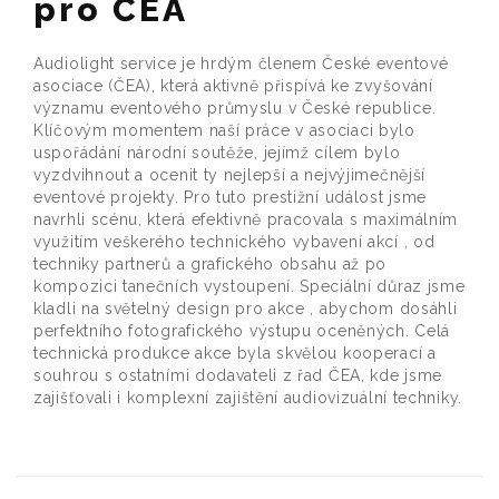
pro ČEA
Audiolight service je hrdým členem České eventové
asociace (ČEA), která aktivně přispívá ke zvyšování
významu eventového průmyslu v České republice.
Klíčovým momentem naší práce v asociaci bylo
uspořádání národní soutěže, jejímž cílem bylo
vyzdvihnout a ocenit ty nejlepší a nejvýjimečnější
eventové projekty. Pro tuto prestižní událost jsme
navrhli scénu, která efektivně pracovala s maximálním
využitím veškerého technického vybavení akcí , od
techniky partnerů a grafického obsahu až po
kompozici tanečních vystoupení. Speciální důraz jsme
kladli na světelný design pro akce , abychom dosáhli
perfektního fotografického výstupu oceněných. Celá
technická produkce akce byla skvělou kooperací a
souhrou s ostatními dodavateli z řad ČEA, kde jsme
zajišťovali i komplexní zajištění audiovizuální techniky.