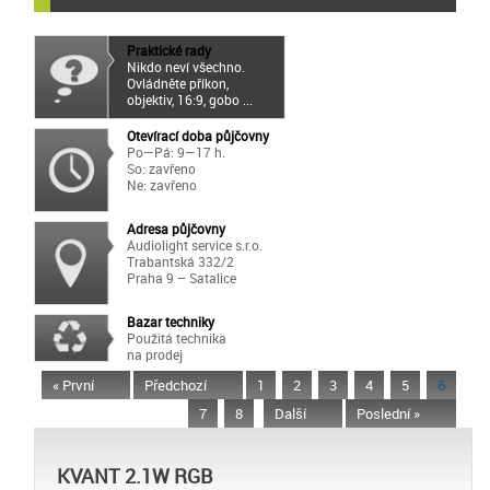
Praktické rady
Nikdo neví všechno.
Ovládněte příkon,
objektiv, 16:9, gobo ...
Otevírací doba půjčovny
Po—Pá: 9—17 h.
So: zavřeno
Ne: zavřeno
Adresa půjčovny
Audiolight service s.r.o.
Trabantská 332/2
Praha 9 – Satalice
Bazar techniky
Použitá technika
na prodej
« První
Předchozí
1
2
3
4
5
6
7
8
Další
Poslední »
KVANT 2.1W RGB