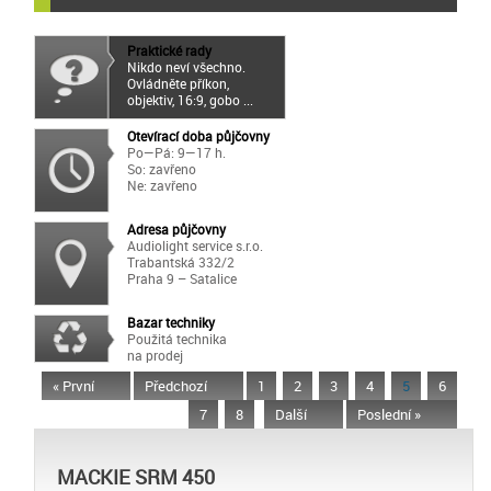
Praktické rady
Nikdo neví všechno.
Ovládněte příkon,
objektiv, 16:9, gobo ...
Otevírací doba půjčovny
Po—Pá: 9—17 h.
So: zavřeno
Ne: zavřeno
Adresa půjčovny
Audiolight service s.r.o.
Trabantská 332/2
Praha 9 – Satalice
Bazar techniky
Použitá technika
na prodej
« První
Předchozí
1
2
3
4
5
6
7
8
Další
Poslední »
MACKIE SRM 450