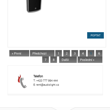
POPTAT
« První
Předchozí
1
2
3
4
5
6
7
8
Další
Poslední »
Telefon
T: +420 777 994 444
E: rent@audiolight.cz