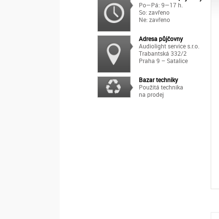
Po—Pá: 9—17 h.
So: zavřeno
Ne: zavřeno
Adresa půjčovny
Audiolight service s.r.o.
Trabantská 332/2
Praha 9 – Satalice
Bazar techniky
Použitá technika
na prodej