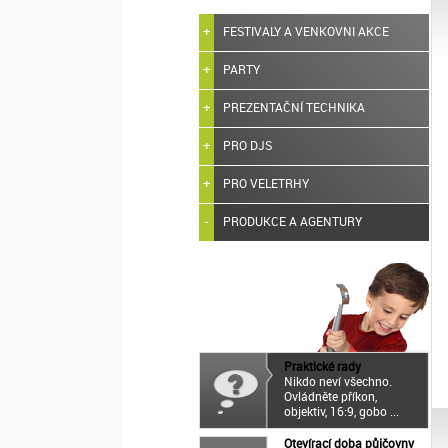
FESTIVALY A VENKOVNI AKCE
PARTY
PREZENTAČNÍ TECHNIKA
PRO DJS
PRO VELETRHY
PRODUKCE A AGENTURY
Praktické rady
Nikdo neví všechno.
Ovládněte příkon,
objektiv, 16:9, gobo ...
Otevírací doba půjčovny